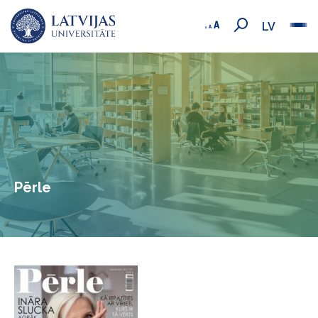
LV
Pērle