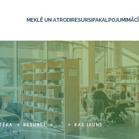
MEKLĒ UN ATRODI
RESURSI
PAKALPOJUMI
MĀC
OTĒKA
RESURSI
...
KAS JAUNS