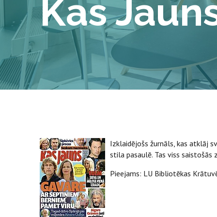
Kas Jaun
Izklaidējošs žurnāls, kas atklāj
stila pasaulē. Tas viss saistošās 
Pieejams: LU Bibliotēkas Krātuv