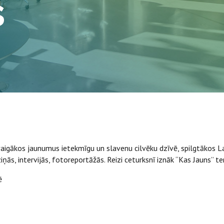
s
 svaigākos jaunumus ietekmīgu un slavenu cilvēku dzīvē, spilgtāko
ziņās, intervijās, fotoreportāžās. Reizi ceturksnī iznāk “Kas Jauns” t
ē