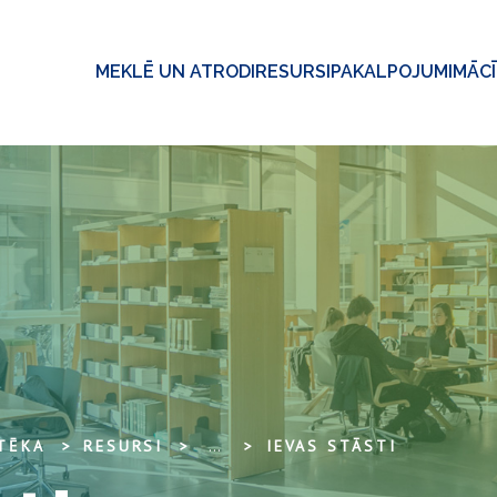
MEKLĒ UN ATRODI
RESURSI
PAKALPOJUMI
MĀC
OTĒKA
RESURSI
...
IEVAS STĀSTI