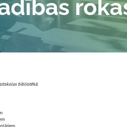
vadības rok
stskolas bibliotēkā.
em
iem
entāriem