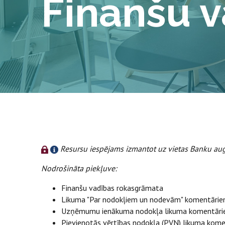
Finanšu 
Resursu iespējams izmantot uz vietas Banku aug
Nodrošināta piekļuve:
Finanšu vadības rokasgrāmata
Likuma "Par nodokļiem un nodevām" komentāri
Uzņēmumu ienākuma nodokļa likuma komentār
Pievienotās vērtības nodokļa (PVN) likuma kom