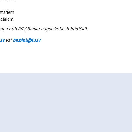
ntāriem
ntāriem
aiņa bulvārī / Banku augstskolas bibliotēkā.
.lv
vai
ba.bibl@lu.lv
.