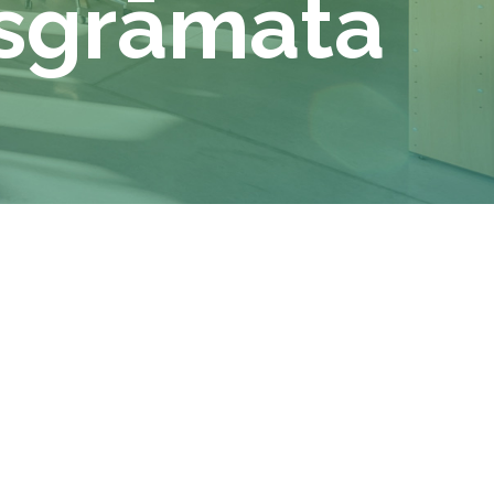
asgrāmata