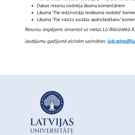
Dabas resursu nodokļa likuma komentāriem
Likuma "Par iedzīvotāju ienākuma nodokli" kome
Likuma "Par valsts sociālo apdrošināšanu" kome
Resursu iespējams izmantot uz vietas LU Bibliotēkā R
Jautājumu gadījumā aicinām sazināties:
lub.raina@lu