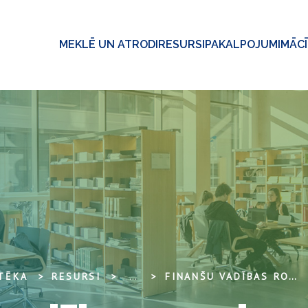
MEKLĒ UN ATRODI
RESURSI
PAKALPOJUMI
MĀC
OTĒKA
RESURSI
...
FINANŠU VADĪBAS ROKASGRĀMATA