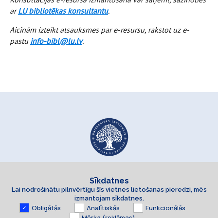
ar
LU bibliotēkas konsultantu
.
Aicinām izteikt atsauksmes
par e-resursu, rakstot uz e-
pastu
info-bibl@lu.lv
.
Sīkdatnes
Lai nodrošinātu pilnvērtīgu šīs vietnes lietošanas pieredzi, mēs
izmantojam sīkdatnes.
Obligātās
Analītiskās
Funkcionālās
Mērķa (reklāmas)