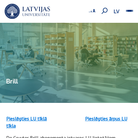
LV
Brill
Pieslēgties LU tīklā
Pieslēgties ārpus LU
tīkla
De Gruyter Brill abonementa ietvaros LU lietotājiem