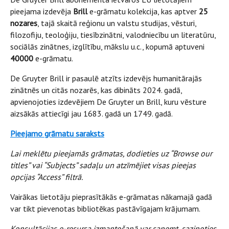
pieejama izdevēja
Brill
e-grāmatu kolekcija, kas aptver
25
nozares
, tajā skaitā reģionu un valstu studijas, vēsturi,
filozofiju, teoloģiju, tiesībzinātni, valodniecību un literatūru,
sociālās zinātnes, izglītību, mākslu u.c., kopumā aptuveni
40000
e-grāmatu.
De Gruyter Brill ir pasaulē atzīts izdevējs humanitārajās
zinātnēs un citās nozarēs, kas dibināts 2024. gadā,
apvienojoties izdevējiem De Gruyter un Brill, kuru vēsture
aizsākās attiecīgi jau 1683. gadā un 1749. gadā.
Pieejamo grāmatu saraksts
Lai meklētu pieejamās grāmatas, dodieties uz “Browse our
titles” vai “Subjects” sadaļu un atzīmējiet visas pieejas
opcijas “Access” filtrā.
Vairākas lietotāju pieprasītākās e-grāmatas nākamajā gadā
var tikt pievenotas bibliotēkas pastāvīgajam krājumam.
Konsultācijas e-resursa izmantošanā var saņemt, sazinoties