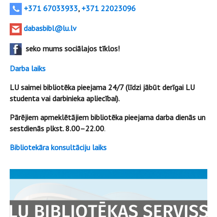
+371 67033933
,
+371 22023096
dabasbibl@lu.lv
seko mums sociālajos tīklos!
Darba laiks
LU saimei bibliotēka pieejama 24/7 (līdzi jābūt derīgai LU
studenta vai darbinieka apliecībai).
Pārējiem apmeklētājiem bibliotēka pieejama darba dienās un
sestdienās plkst. 8.00–22.00
.
Bibliotekāra konsultāciju laiks