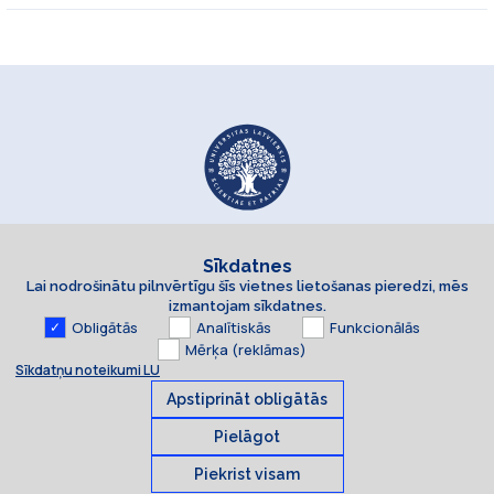
Sīkdatnes
Lai nodrošinātu pilnvērtīgu šīs vietnes lietošanas pieredzi, mēs
izmantojam sīkdatnes.
Obligātās
Analītiskās
Funkcionālās
Mērķa (reklāmas)
Sīkdatņu noteikumi LU
Apstiprināt obligātās
Pielāgot
Piekrist visam
Sīkdatnes