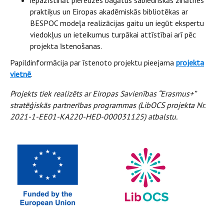
iepazīstināt pieredzes bagātus sabiedriskās zinātnes
praktiķus un Eiropas akadēmiskās bibliotēkas ar
BESPOC modeļa realizācijas gaitu un iegūt ekspertu
viedokļus un ieteikumus turpākai attīstībai arī pēc
projekta īstenošanas.
Papildinformācija par īstenoto projektu pieejama
projekta
vietnē
.
Projekts tiek realizēts ar Eiropas Savienības “Erasmus+”
stratēģiskās partnerības programmas (LibOCS projekta Nr.
2021-1-EE01-KA220-HED-000031125) atbalstu.