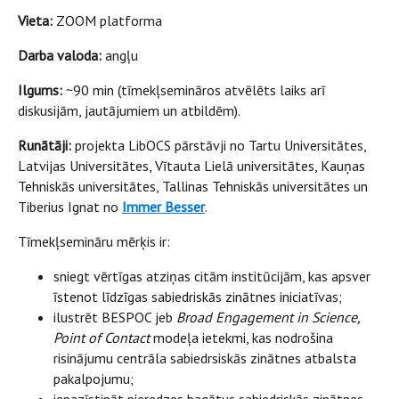
Vieta:
ZOOM platforma
Darba valoda:
angļu
Ilgums:
~90 min (tīmekļsemināros atvēlēts laiks arī
diskusijām, jautājumiem un atbildēm).
Runātāji:
projekta LibOCS pārstāvji no Tartu Universitātes,
Latvijas Universitātes, Vītauta Lielā universitātes, Kauņas
Tehniskās universitātes, Tallinas Tehniskās universitātes un
Tiberius Ignat no
Immer Besser
.
Tīmekļsemināru mērķis ir:
sniegt vērtīgas atziņas citām institūcijām, kas apsver
īstenot līdzīgas sabiedriskās zinātnes iniciatīvas;
ilustrēt BESPOC jeb
Broad Engagement in Science,
Point of Contact
modeļa ietekmi, kas nodrošina
risinājumu centrāla sabiedrsiskās zinātnes atbalsta
pakalpojumu;