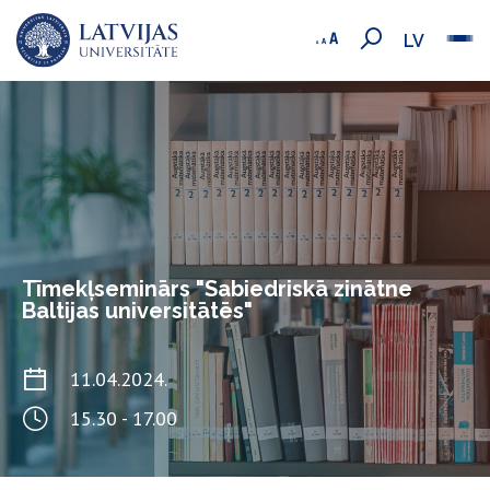
LV
Tīmekļseminārs "Sabiedriskā zinātne
Baltijas universitātēs"
11.04.2024.
15.30 - 17.00