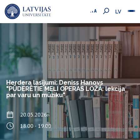
LV
Herdera lasījumi: Deniss Hanovs
"PŪDERĒTIE MELI OPERAS LOŽĀ: lekcija
par varu un mūziku"
20.05.2026.
18.00 - 19.00