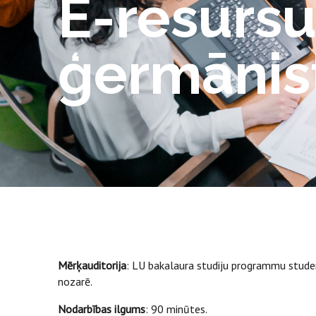
E-resurs
ģermānis
Mērķauditorija
: LU bakalaura studiju programmu studen
nozarē.
Nodarbības ilgums
: 90 minūtes.