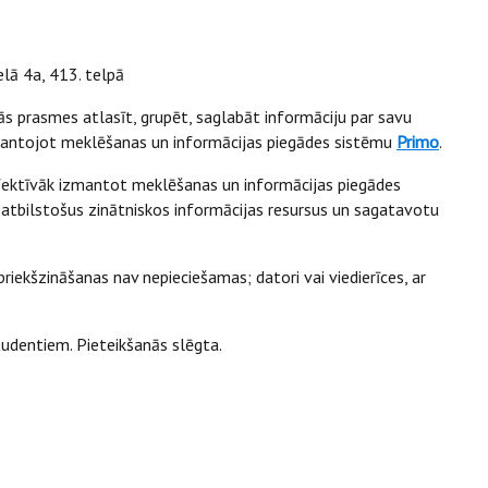
elā 4a, 413. telpā
inās prasmes atlasīt, grupēt, saglabāt informāciju par savu
mantojot meklēšanas un informācijas piegādes sistēmu
Primo
.
efektīvāk izmantot meklēšanas un informācijas piegādes
i atbilstošus zinātniskos informācijas resursus un sagatavotu
 priekšzināšanas nav nepieciešamas; datori vai viedierīces, ar
tudentiem. Pieteikšanās slēgta.