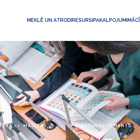
MEKLĒ UN ATRODI
RESURSI
PAKALPOJUMI
MĀC
OTĒKA
MĀCĪBAS
...
E-RESURSU IZMANTOŠANA ĢERMĀNISTIKAS JOMĀ