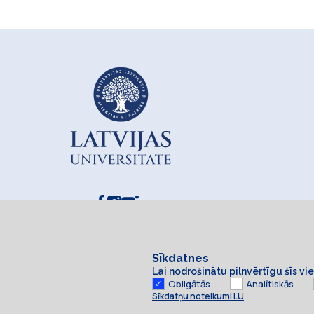
Sīkdatnes
Lai nodrošinātu pilnvērtīgu šīs v
Obligātās
Analītiskās
Sīkdatņu noteikumi LU