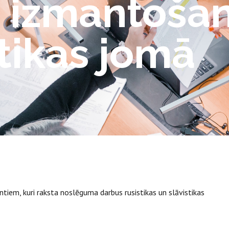
u izmantoša
tikas jomā
tiem, kuri raksta noslēguma darbus rusistikas un slāvistikas