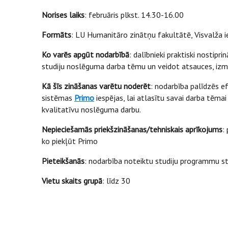
Norises laiks
: februāris plkst. 14.30-16.00
Formāts
: LU Humanitāro zinātņu fakultātē, Visvalža i
Ko varēs apgūt nodarbībā
: dalībnieki praktiski nostipr
studiju noslēguma darba tēmu un veidot atsauces, iz
Kā šīs zināšanas varētu noderēt
: nodarbība palīdzēs 
sistēmas
Primo
iespējas, lai atlasītu savai darba tēma
kvalitatīvu noslēguma darbu.
Nepieciešamās priekšzināšanas/tehniskais aprīkojums
:
ko piekļūt Primo
Pieteikšanās
: nodarbība noteiktu studiju programmu s
Vietu skaits grupā
: līdz 30