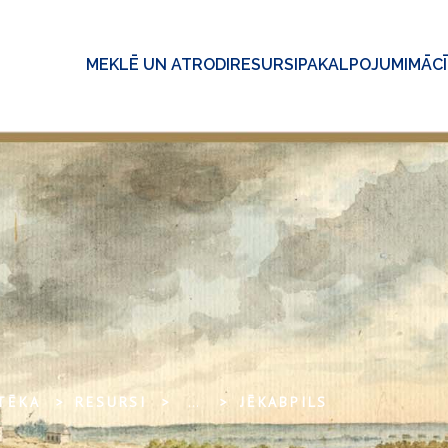
MEKLĒ UN ATRODI
RESURSI
PAKALPOJUMI
MĀC
OTĒKA
RESURSI
...
JĒKABPILS