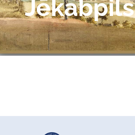
Jēkabpils