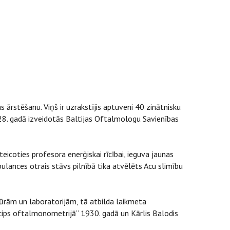
 ārstēšanu. Viņš ir uzrakstījis aptuveni 40 zinātnisku
1928. gadā izveidotās Baltijas Oftalmologu Savienības
teicoties profesora enerģiskai rīcībai, ieguva jaunas
lances otrais stāvs pilnībā tika atvēlēts Acu slimību
edūrām un laboratorijām, tā atbilda laikmeta
ncips oftalmonometrijā” 1930. gadā un Kārlis Balodis