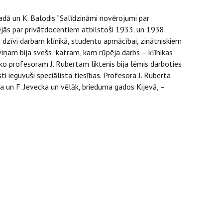
gadā un K. Balodis “Salīdzināmi novērojumi par
jās par privātdocentiem atbilstoši 1933. un 1938.
dzīvi darbam klīnikā, studentu apmācībai, zinātniskiem
iņam bija svešs: katram, kam rūpēja darbs – klīnikas
 ko profesoram J. Rubertam liktenis bija lēmis darboties
ti ieguvuši speciālista tiesības. Profesora J. Ruberta
a un F. Jevecka un vēlāk, brieduma gados Kijevā, –