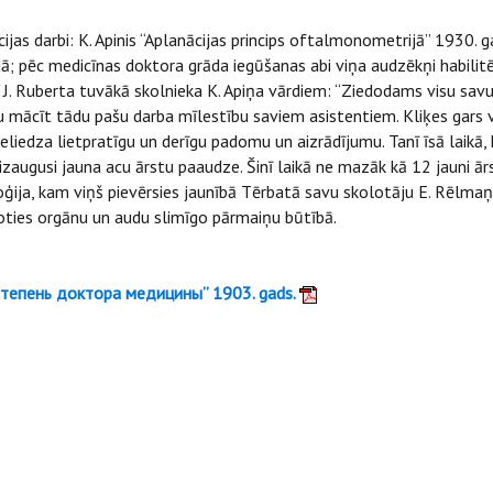
ijas darbi: K. Apinis “Aplanācijas princips oftalmonometrijā” 1930. 
 pēc medicīnas doktora grāda iegūšanas abi viņa audzēkņi habilitē
. Ruberta tuvākā skolnieka K. Apiņa vārdiem: “Ziedodams visu savu 
u mācīt tādu pašu darba mīlestību saviem asistentiem. Kliķes gars v
neliedza lietpratīgu un derīgu padomu un aizrādījumu. Tanī īsā laikā,
 izaugusi jauna acu ārstu paaudze. Šinī laikā ne mazāk kā 12 jauni ārs
ģija, kam viņš pievērsies jaunībā Tērbatā savu skolotāju E. Rēlmaņ
noties orgānu un audu slimīgo pārmaiņu būtībā.
 степень доктора медицины” 1903. gads.