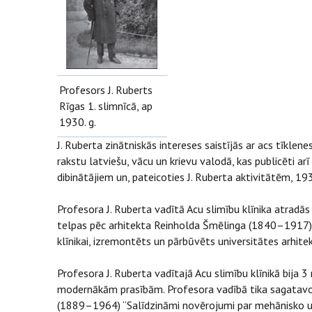
Profesors J. Ruberts
Rīgas 1. slimnīcā, ap
1930. g.
J. Ruberta zinātniskās intereses saistījās ar acs tīkle
rakstu latviešu, vācu un krievu valodā, kas publicēti a
dibinātājiem un, pateicoties J. Ruberta aktivitātēm, 19
Profesora J. Ruberta vadītā Acu slimību klīnika atradās 
telpas pēc arhitekta Reinholda Šmēlinga (1840–1917) pr
klīnikai, izremontēts un pārbūvēts universitātes arhi
Profesora J. Ruberta vadītajā Acu slimību klīnikā bija 
modernākām prasībām. Profesora vadībā tika sagatavoti
(1889–1964) “Salīdzināmi novērojumi par mehānisko u