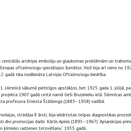
nes centrālās artērijas emboliju un glaukomas problēmām un trahomas
rī Eiropas oftalmologu speciālajos žurnālos. Viņš bija arī viens no 
32. gadā tika nodibināta Latvijas Oftalmologu biedrība.
1. slimnīcā sākumā pieticīgos apstākļos, bet 1925. gada 1. jūlijā, pa
ojekta 1907. gadā celtā namā tieši Bruņinieku ielā. Slimnīcas ambu
tekta profesora Ernesta Štālberga (1883–1958) vadībā.
3 nodaļas, strādāja 8 ārsti, bija iekārtotas telpas diagnostikas proc
 divi promocijas darbi: Kārlis Apinis (1895–1967) “Aplanācijas pri
n ķīmisko radzenes tetovēšanu” 1933. gadā.