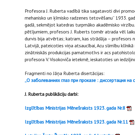
Profesora J. Ruberta vadībā tika sagatavoti divi promoc
mehanisko un ķīmisko radzenes tetovēšanu” 1933. gadā;
gadā, sekmējot katedras turpmāko akadēmisko virzību. J
pētījumiem, profesors J. Ruberts tomēr atrada vēl laik
durvis bija atvērtas; katram, kas strādāja – profesors 
Latvijā, pateicoties viņa atsaucībai, Acu slimību klīnikā
zinātniskās produkcijas pamatmotīvs ir acs patohistolo
profesora V. Visokoviča ietekmē, ieskatoties un iedziļi
Fragmenti no Jāņa Ruberta disertācijas:
„О заболеваниях глаз при проказе : диссертация на
J. Ruberta publikāciju darbi:
Izglītības Ministrijas Mēnešraksts 1923. gada Nr.8
Izglītības Ministrijas Mēnešraksts 1923. gada Nr.11