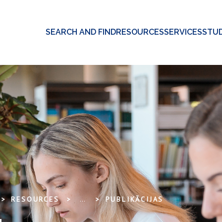
SEARCH AND FIND
RESOURCES
SERVICES
STUD
RESOURCES
...
PUBLIKĀCIJAS