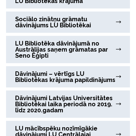
LU Bibliotēkas krājumā
Sociālo zinātņu grāmatu
dāvinājums LU Bibliotēkai
LU Bibliotēka dāvinājumā no
Austrālijas saņem grāmatas par
Seno Ēģipti
Dāvinājumi – vērtīgs LU
Bibliotēkas krājuma papildinājums
Dāvinājumi Latvijas Universitātes
Bibliotēkai laika periodā no 2019.
līdz 2020.gadam
LU mācībspēku nozīmīgākie
dāvinājumi LU Centrālajai