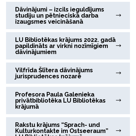
Dāvinājumi – izcils ieguldījums
studiju un pētnieciskā darba
izaugsmes veicināšanā
LU Bibliotēkas krājums 2022. gadā
papildināts ar virkni nozīmīgiem
dāvinājumiem
Vilfrīda Šlītera dāvinājums
jurisprudences nozarē
Profesora Paula Galenieka
privātbibliotēka LU Bibliotēkas
krājumā
Rakstu krājums “Sprach- und
Kulturkontakte im Ostseeraum”