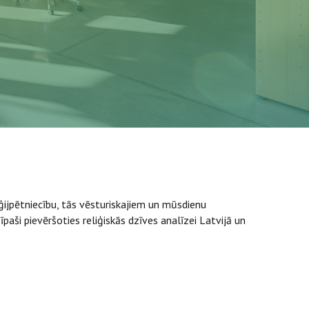
iģijpētniecību, tās vēsturiskajiem un mūsdienu
īpaši pievēršoties reliģiskās dzīves analīzei Latvijā un