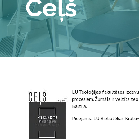
Ceļš
LU Teoloģijas fakultātes izdevum
procesiem. Žurnāls ir veltīts teo
Baltijā.
Pieejams: LU Bibliotēkas Krātu