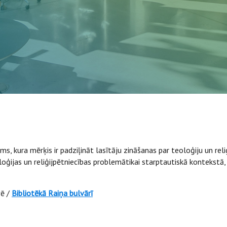
s, kura mērķis ir padziļināt lasītāju zināšanas par teoloģiju un rel
loģijas un reliģijpētniecības problemātikai starptautiskā kontekstā, 
vē /
Bibliotēkā Raiņa bulvārī