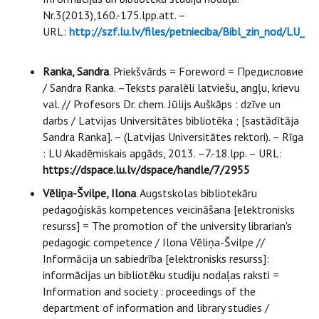
Nr.3(2013),160.-175.lpp.att. –
URL:
http://szf.lu.lv/files/petnieciba/Bibl_zin_nod/LU
Ranka, Sandra
. Priekšvārds = Foreword = Предисловие
/ Sandra Ranka. –Teksts paralēli latviešu, angļu, krievu
val. // Profesors Dr. chem. Jūlijs Auškāps : dzīve un
darbs / Latvijas Universitātes bibliotēka ; [sastādītāja
Sandra Ranka]. – (Latvijas Universitātes rektori). – Rīga
: LU Akadēmiskais apgāds, 2013. –7.-18.lpp. – URL:
https://dspace.lu.lv/dspace/handle/7/2955
Vēliņa-Švilpe, Ilona
. Augstskolas bibliotekāru
pedagoģiskās kompetences veicināšana [elektronisks
resurss] = The promotion of the university librarian's
pedagogic competence / Ilona Vēliņa-Švilpe //
Informācija un sabiedrība [elektronisks resurss]:
informācijas un bibliotēku studiju nodaļas raksti =
Information and society : proceedings of the
department of information and library studies /