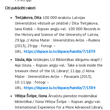
Citi publicēti raksti
Tretjakova, Dita
. 100 000 ierakstu Latvijas
Universitātes vēsturē un zinātnē / Dita Tretjakova,
Jana Klebā. – Kopsav. angļu val.: 100 000 Records in
the History and Science of the University of Latvia,
29.lpp. // Alma Mater : Universitātes Avīze. –Rudens
(2013), 29.lpp. : fotogr. –
URL:
https://dspace.lu.lv/dspace/handle/7/1839
Uzula, Aija
. Ielūkojies LU Bibliotēkas dārgumu skapī! /
Aija Uzula. – Kopsav. angļu val.: Take a look inside the
treasure chest of the UL Library!, 11.lpp. // Alma
Mater : Universitātes Avīze. – Pavasaris (2013),
10.-11.lpp. : fotogr. –
URL:
https://dspace.lu.lv/dspace/handle/7/1384
Vēliņa-Švilpe, Ilona
. Ārvalstu pieredze modernākai
bibliotēkai / Ilona Vēliņa-Švilpe. – Kopsav. angļu val.:
International Experience for a More Advanced Library,