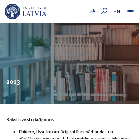
EN
2013
Raksti rakstu krājumos
Paidere, Ilva
. Informācijpratības pārbaudes un
vērtēšanas metodes [elektronisks resurss] = Methods