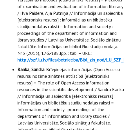
of examination and evaluation of information literacy
/ Ilva Paidere, Aija Putniņa // Informācija un sabiedrība
[elektronisks resurss] : informācijas un bibliotēku
studiju nodaļas raksti = Information and society :
proceedings of the department of information and
library studies / Latvijas Universitāte. Sociālo zinātņu
fakultāte. Informācijas un bibliotēku studiju nodaļa. –
Nr.3 (2013), 176.-188.lpp. : tab. – URL:
http://szf.lu.lv/files/petnieciba/Bibl_zin_nod/LU_SZF_
Ranka, Sandra
. Brīvpieejas informācijas (Open Access)
resursu nozīme zinātnes attīstībā [elektronisks
resurss] = The role of Open Access information
resources in the scientific development / Sandra Ranka
// Informācija un sabiedrība [elektronisks resurss] :
informācijas un bibliotēku studiju nodaļas raksti =
Information and society : proceedings of the
department of information and library studies /
Latvijas Universitāte. Sociālo zinātņu fakultāte.
Informācijas un bibliotēku studiju nodaļa.-