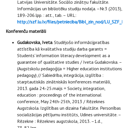
Latvijas Universitāte. Sociālo zinātņu fakultāte.
Informācijas un bibliotēku studiju nodaļa. –Nr.3 (2013),
189.-206.lpp. : att., tab. – URL:
http://szf.lu.lv/files/petnieciba/Bibl_zin_nod/LU_SZF_
Konferenču materiāli
Gudakovska, Iveta
. Studējošo informācijpratības
attīstība kā kvalitatīva studiju darba garants =
Students' information literacy development as a
guarantee of qualitative studies / Iveta Gudakovska. –
(Augstskolu pedagoģija = Higher education institutions
pedagogy) // Sabiedrība, integrācija, izglītība :
starptautiskās zinātniskās konferences materiāli,
2013. gada 24.-25.maijs = Society, integration,
education : proceedings of the international
conference, May 24th-25th, 2013 / Rēzeknes
Augstskola. Izglītības un dizaina fakultāte. Personības
socializācijas pētījumu institūts, Udines universitāte. –
Rēzekne : Rēzeknes augstskola, 2013. –1.d.,
73.-82.lpp.