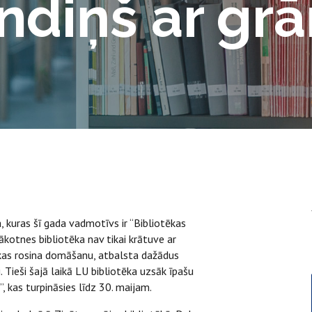
randiņš ar g
a, kuras šī gada vadmotīvs ir “Bibliotēkas
ākotnes bibliotēka nav tikai krātuve ar
 kas rosina domāšanu, atbalsta dažādus
 Tieši šajā laikā LU bibliotēka uzsāk īpašu
”, kas turpināsies līdz 30. maijam.