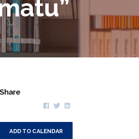
rāmatu”
Share
ADD TO CALENDAR