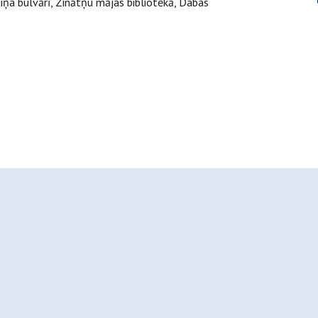
aiņa bulvārī, Zinātņu mājas bibliotēkā, Dabas