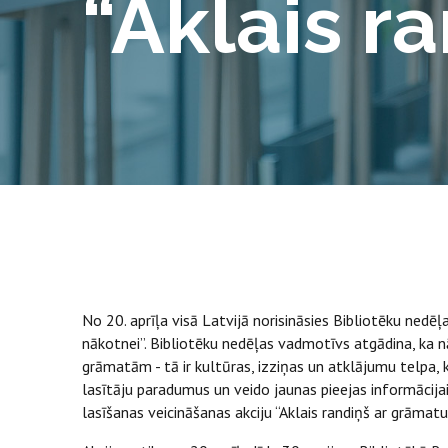
“Akl​ais 
No 20. aprīļa visā Latvijā norisināsies Bibliotēku nedēļ
nākotnei”. Bibliotēku nedēļas vadmotīvs atgādina, ka n
grāmatām - tā ir kultūras, izziņas un atklājumu telpa,
lasītāju paradumus un veido jaunas pieejas informācijai.
lasīšanas veicināšanas akciju “Akl​ais randiņš ar grāmatu