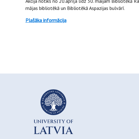
Akcija notiks no 20.aprīļa līdz 30. maijam Bibliotēkā R
mājas bibliotēkā un Bibliotēkā Aspazijas bulvārī.
Plašāka informācija