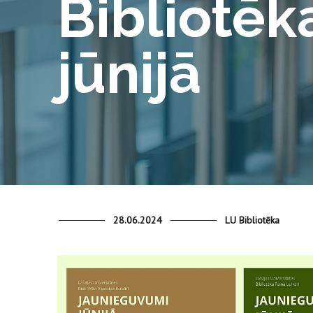
Bibliotēk
jūnijā
28.06.2024
LU Bibliotēka