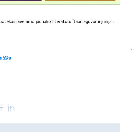
otēkās pieejamo jaunāko literatūru “Jaunieguvumi jūnijā”.
iotēka