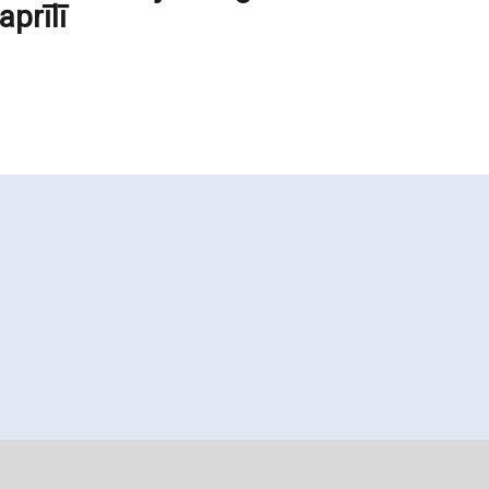
aprīlī