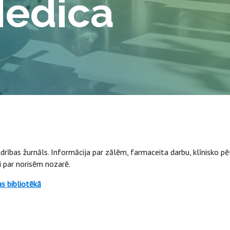
Medica
drības žurnāls. Informācija par zālēm, farmaceita darbu, klīnisko pē
i par norisēm nozarē.
s bibliotēkā