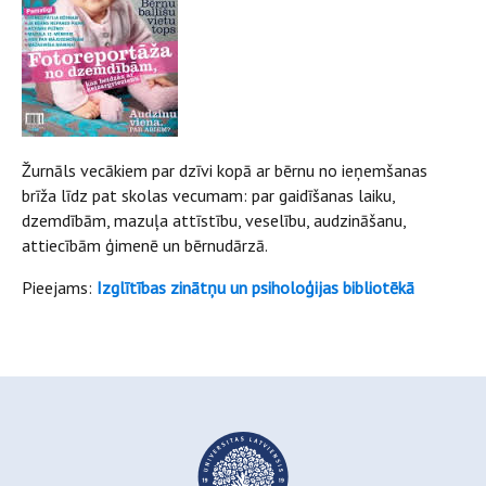
Žurnāls vecākiem par dzīvi kopā ar bērnu no ieņemšanas
brīža līdz pat skolas vecumam: par gaidīšanas laiku,
dzemdībām, mazuļa attīstību, veselību, audzināšanu,
attiecībām ģimenē un bērnudārzā.
Pieejams:
Izglītības zinātņu un psiholoģijas bibliotēkā