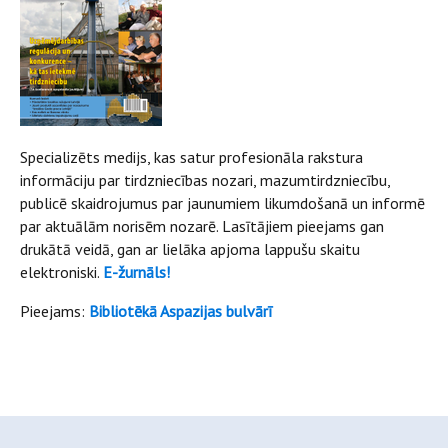
Specializēts medijs, kas satur profesionāla rakstura
informāciju par tirdzniecības nozari, mazumtirdzniecību,
publicē skaidrojumus par jaunumiem likumdošanā un informē
par aktuālām norisēm nozarē. Lasītājiem pieejams gan
drukātā veidā, gan ar lielāka apjoma lappušu skaitu
elektroniski.
E-žurnāls!
Pieejams:
Bibliotēkā Aspazijas bulvārī