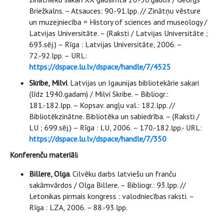
Briežkalns. – Atsauces: 90.-91.lpp. // Zinātņu vēsture
un muzejniecība = History of sciences and museology /
Latvijas Universitāte. – (Raksti / Latvijas Universitāte ;
693.sēj.) – Rīga : Latvijas Universitāte, 2006. –
72.-92.lpp. – URL:
https://dspace.lu.lv/dspace/handle/7/4525
Skribe, Milvi
. Latvijas un Igaunijas bibliotekārie sakari
(līdz 1940.gadam) / Milvi Skribe. – Bibliogr.:
181.-182.lpp. – Kopsav. angļu val.: 182.lpp. //
Bibliotēkzinātne. Bibliotēka un sabiedrība. – (Raksti /
LU ; 699.sēj.) – Rīga : LU, 2006. – 170.-182.lpp.- URL:
https://dspace.lu.lv/dspace/handle/7/350
Konferenču materiāl
i
Billere, Olga
. Cilvēku darbs latviešu un franču
sakāmvārdos / Olga Billere. – Bibliogr.: 93.lpp. //
Letonikas pirmais kongress : valodniecības raksti. –
Rīga : LZA, 2006. – 88.-93.lpp.