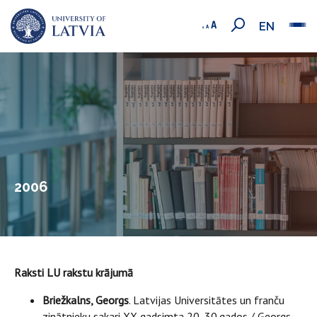
EN
2006
Raksti LU rakstu krājumā
Briežkalns, Georgs
. Latvijas Universitātes un franču
zinātnieku sakari XX gadsimta 20.-30.gados / Georgs