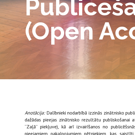
Publicēša
(Open Ac
Anotācija:
Dalībnieki nodarbībā izzinās zinātnisko publ
dažādas pieejas zinātnisko rezultātu publiskošanai a
“Zaļā” piekļuve), kā arī izvairīšanos no publicēšsnā
pieejamiem pakalpojumiem pētniekiem, kas saistīt