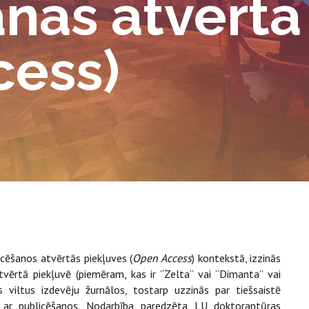
nās atvērtā
cess)
icēšanos atvērtās piekļuves (
Open Access
) kontekstā, izzinās
tvērtā piekļuvē (piemēram, kas ir “Zelta” vai “Dimanta” vai
s viltus izdevēju žurnālos, tostarp uzzinās par tiešsaistē
i ar publicēšanos. Nodarbība paredzēta LU doktorantūras