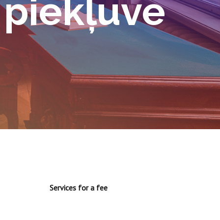
 piekļuvē
Services for a fee