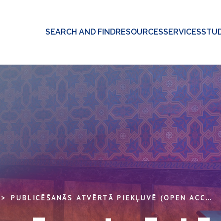
SEARCH AND FIND
RESOURCES
SERVICES
STUD
PUBLICĒŠANĀS ATVĒRTĀ PIEKĻUVĒ (OPEN ACCESS)