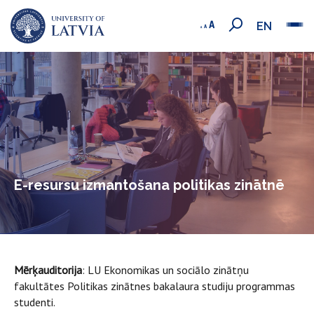
EN
E-resursu izmantošana politikas zinātnē
Mērķauditorija
: LU Ekonomikas un sociālo zinātņu
fakultātes Politikas zinātnes bakalaura studiju programmas
studenti.