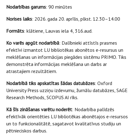
Nodarbības garums
: 90 minūtes
Norises laiks
: 2026. gada 20. aprīlis, plkst. 12.30–14.00
Formāts
: klātiene, Lauvas iela 4, 316.aud.
Ko varēs apgūt nodarbībā
: Dalībnieki attīstīs prasmes
efektīvi izmantot LU bibliotēkas abonētos e-resursus un
meklēšanas un informācijas piegādes sistēmu PRIMO. Tiks
demonstrēta informācijas meklēšana un darbs ar
atrastajiem rezultātiem.
Nodarbībā tiks apskatītas šādas datubāzes
: Oxford
University Press uzziņu izdevumu, žurnālu datubāzes, SAGE
Research Methods, SCOPUS AI rīks.
Kā šīs zināšanas varētu noderēt
: Nodarbība palīdzēs
efektīvāk orientēties LU bibliotēkas abonētajos e-resursos
un to funkcionalitātē, sagatavot kvalitatīvus studiju un
pētnieciskos darbus.