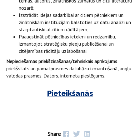
tēmas, autorus, zinātniskos žurnālus un citu literatūru
nozarē;
Izstrādāt idejas sadarbībai ar citiem pētniekiem un
zinātniskām institūcijām balstoties uz datu analīzi un
starptautiski atzītiem rādītājiem;
Paaugstināt pētniecības ietekmi un redzamību,
izmantojot stratēģisku pieeju publicēšanai un
citējamības rādītāju uzlabošanai.
Nepieciešamās priekšzināšanas/tehniskais aprīkojums
:
priekšstats un pamatprasmes datubāzu izmantošanā, angļu
valodas prasmes. Dators, interneta pieslēgums.
Pieteikšanās
Share