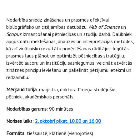
Nodarbība sniedz zināšanas un prasmes efektīvai
bibliogrāfisko un citējamības datubāzu
Web of Science
un
Scopus
izmantošanai pētniecības un studiju darbā. Dalībnieki
apgūs datu meklēšanas, analīzes un interpretācijas metodes,
kā arī zinātnisko rezultātu novērtēšanas rādītājus. Iegūtās
prasmes ļaus plānot un optimizēt pētniecības stratēģiju,
izvērtēt autoru un institūciju sasniegumus, veicināt atvērtās
zinātnes principu ieviešanu un palielināt pētījumu ietekmi un
redzamību.
Mērķauditorija
: maģistra, doktora līmeņa studējošie,
pētnieki, akadēmiskais personāls
Nodarbības garums
: 90 minūtes
Norises laik
s:
2. oktobrī plkat. 10.00 un 16.00
Formāts
: tiešsaistē, klātienē (vienojoties)