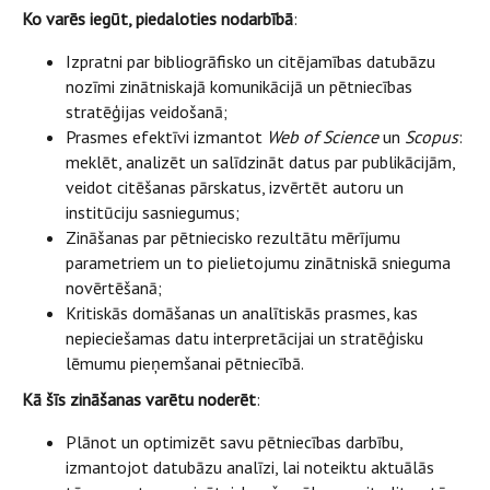
Ko varēs iegūt, piedaloties nodarbībā
:
Izpratni par bibliogrāfisko un citējamības datubāzu
nozīmi zinātniskajā komunikācijā un pētniecības
stratēģijas veidošanā;
Prasmes efektīvi izmantot
Web of Science
un
Scopus
:
meklēt, analizēt un salīdzināt datus par publikācijām,
veidot citēšanas pārskatus, izvērtēt autoru un
institūciju sasniegumus;
Zināšanas par pētniecisko rezultātu mērījumu
parametriem un to pielietojumu zinātniskā snieguma
novērtēšanā;
Kritiskās domāšanas un analītiskās prasmes, kas
nepieciešamas datu interpretācijai un stratēģisku
lēmumu pieņemšanai pētniecībā.
Kā šīs zināšanas varētu noderēt
:
Plānot un optimizēt savu pētniecības darbību,
izmantojot datubāzu analīzi, lai noteiktu aktuālās