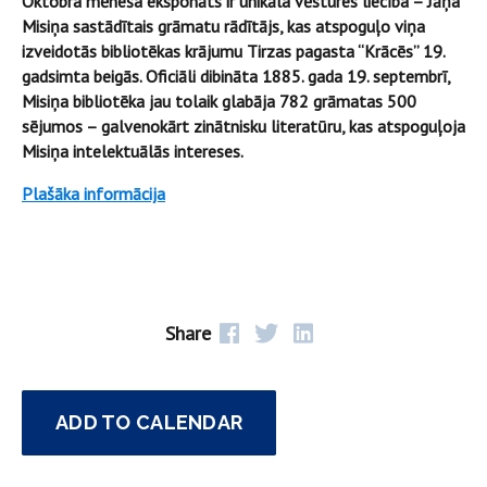
Oktobra mēneša eksponāts ir unikāla vēstures liecība – Jāņa
Misiņa sastādītais grāmatu rādītājs, kas atspoguļo viņa
izveidotās bibliotēkas krājumu Tirzas pagasta “Krācēs” 19.
gadsimta beigās. Oficiāli dibināta 1885. gada 19. septembrī,
Misiņa bibliotēka jau tolaik glabāja 782 grāmatas 500
sējumos – galvenokārt zinātnisku literatūru, kas atspoguļoja
Misiņa intelektuālās intereses.
Plašāka informācija
Share
ADD TO CALENDAR