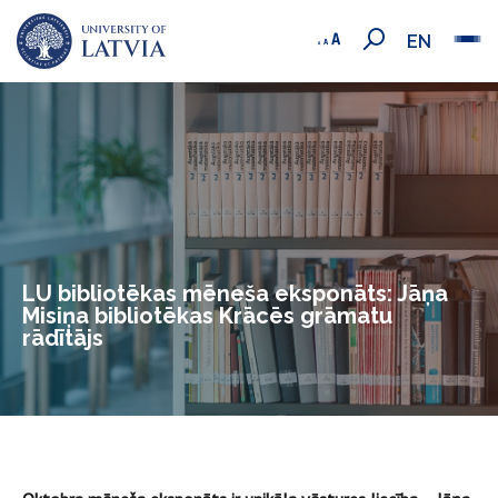
EN
LU bibliotēkas mēneša eksponāts: Jāņa
Misiņa bibliotēkas Krācēs grāmatu
rādītājs