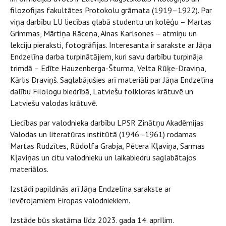
filozofijas fakultātes Protokolu grāmata (1919–1922). Par
viņa darbību LU liecības glabā studentu un kolēģu – Martas
Grimmas, Mārtiņa Rāceņa, Ainas Karlsones – atmiņu un
lekciju pieraksti, fotogrāfijas. Interesanta ir sarakste ar Jāņa
Endzelīna darba turpinātājiem, kuri savu darbību turpināja
trimdā – Edīte Hauzenberga-Šturma, Velta Rūķe-Draviņa,
Kārlis Draviņš. Saglabājušies arī materiāli par Jāņa Endzelīna
dalību Filologu biedrībā, Latviešu folkloras krātuvē un
Latviešu valodas krātuvē.
Liecības par valodnieka darbību LPSR Zinātņu Akadēmijas
Valodas un literatūras institūtā (1946–1961) rodamas
Martas Rudzītes, Rūdolfa Grabja, Pētera Kļaviņa, Sarmas
Kļaviņas un citu valodnieku un laikabiedru saglabātajos
materiālos.
Izstādi papildinās arī Jāņa Endzelīna sarakste ar
ievērojamiem Eiropas valodniekiem.
Izstāde būs skatāma līdz 2023. gada 14. aprīlim.