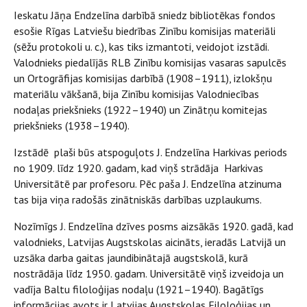
Ieskatu Jāņa Endzelīna darbībā sniedz bibliotēkas fondos
esošie Rīgas Latviešu biedrības Zinību komisijas materiāli
(sēžu protokoli u. c.), kas tiks izmantoti, veidojot izstādi.
Valodnieks piedalījās RLB Zinību komisijas vasaras sapulcēs
un Ortogrāfijas komisijas darbībā (1908–1911), izlokšņu
materiālu vākšanā, bija Zinību komisijas Valodniecības
nodaļas priekšnieks (1922–1940) un Zinātņu komitejas
priekšnieks (1938–1940).
Izstādē plaši būs atspoguļots J. Endzelīna Harkivas periods
no 1909. līdz 1920. gadam, kad viņš strādāja Harkivas
Universitātē par profesoru. Pēc paša J. Endzelīna atzinuma
tas bija viņa radošās zinātniskās darbības uzplaukums.
Nozīmīgs J. Endzelīna dzīves posms aizsākās 1920. gadā, kad
valodnieks, Latvijas Augstskolas aicināts, ieradās Latvijā un
uzsāka darba gaitas jaundibinātajā augstskolā, kurā
nostrādāja līdz 1950. gadam. Universitātē viņš izveidoja un
vadīja Baltu filoloģijas nodaļu (1921–1940). Bagātīgs
informācijas avots ir Latvijas Augstskolas Filoloģijas un