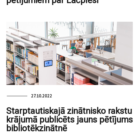
pētījumiem par Lāčplēsi
27.10.2022
Starptautiskajā zinātnisko rakstu
krājumā publicēts jauns pētījums
bibliotēkzinātnē