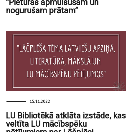
“Pieturas apmulsušam un
nogurušam prātam”
15.11.2022
LU Bibliotēkā atklāta izstāde, kas
veltīta LU mācībspēku