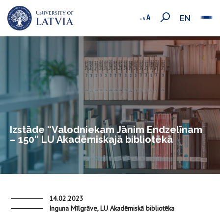
EN
Izstāde “Valodniekam Jānim Endzelīnam
– 150” LU Akadēmiskajā bibliotēkā
14.02.2023
Inguna Mīlgrāve, LU Akadēmiskā bibliotēka