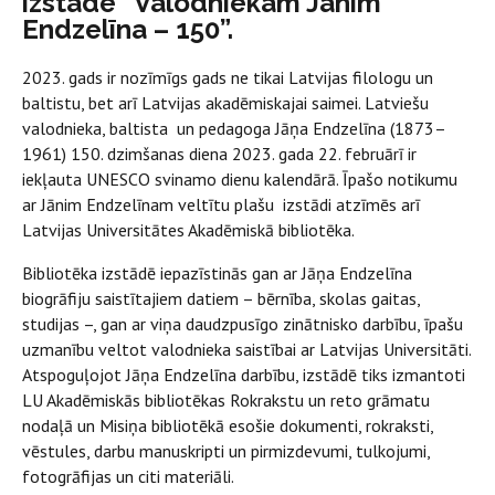
izstāde “Valodniekam Jānim
Endzelīna – 150”.
2023. gads ir nozīmīgs gads ne tikai Latvijas filologu un
baltistu, bet arī Latvijas akadēmiskajai saimei. Latviešu
valodnieka, baltista un pedagoga Jāņa Endzelīna (1873–
1961) 150. dzimšanas diena 2023. gada 22. februārī ir
iekļauta UNESCO svinamo dienu kalendārā. Īpašo notikumu
ar Jānim Endzelīnam veltītu plašu izstādi atzīmēs arī
Latvijas Universitātes Akadēmiskā bibliotēka.
Bibliotēka izstādē iepazīstinās gan ar Jāņa Endzelīna
biogrāfiju saistītajiem datiem – bērnība, skolas gaitas,
studijas –, gan ar viņa daudzpusīgo zinātnisko darbību, īpašu
uzmanību veltot valodnieka saistībai ar Latvijas Universitāti.
Atspoguļojot Jāņa Endzelīna darbību, izstādē tiks izmantoti
LU Akadēmiskās bibliotēkas Rokrakstu un reto grāmatu
nodaļā un Misiņa bibliotēkā esošie dokumenti, rokraksti,
vēstules, darbu manuskripti un pirmizdevumi, tulkojumi,
fotogrāfijas un citi materiāli.