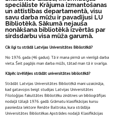
speciāliste Krājuma izmantošanas
un attīstības departamentā, visu
savu darba mūžu ir pavadījusi LU
Bibliotēkā. Sākumā nejauša
nonākšana bibliotēkā izvērtās par
sirdsdarbu visa mūža garumā.
Cik ilgi tu strādā Latvijas Universitātes Bibliotēkā?
No 1976. gada (46 gadus). Tā ir mana pirmā un vienīgā darba
vieta. Šeit pagājis man darba mūžs, tātad man tā ir svarīga.
Kāpēc izvēlējies strādāt universitātes bibliotēkā?
Strādāt Latvijas Universitātes Bibliotēkā mani uzaicināja,
kad gatavojos beigt studijas Latvijas Universitātes
Filoloģijas fakultātes Bibliotēku zinātnes un bibliogrāfijas
nodaļā tālajā 1976. gadā. Grāmatu klasifikācijas kursu
pasniedza lektore Renāte Baltroka, kura strādāja
Universitātes Bibliotēkas Apstrādes nodaļā Klasifikācijas