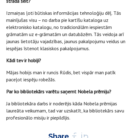
strādā šeit?
Izmaiņas ļoti būtiskas informācijas tehnoloģiju dēļ. Tās
mainījušas visu – no darba pie kartīšu kataloga uz
elektronisko katalogu, no tradicionālām iespiestām
grāmatām uz e-grāmatām un datubāzēm. Tās veidoja arī
jaunas lietotāju vajadzības, jaunus pakalpojumu veidus un
iespējas īstenot klasiskos pakalpojumus.
Kādi tev ir hobiji?
Mājas hobijs man ir runcis Rūdis, bet vispār man patīk
paceļot iespēju robežās.
Par ko bibliotekārs varētu saņemt Nobela prēmiju?
Ja bibliotekāra darbs ir noderējis kāda Nobela prēmijas
laureāta veikumam, tad var uzskatīt, ka bibliotekārs savu
profesionālo misiju ir piepildījis.
Share