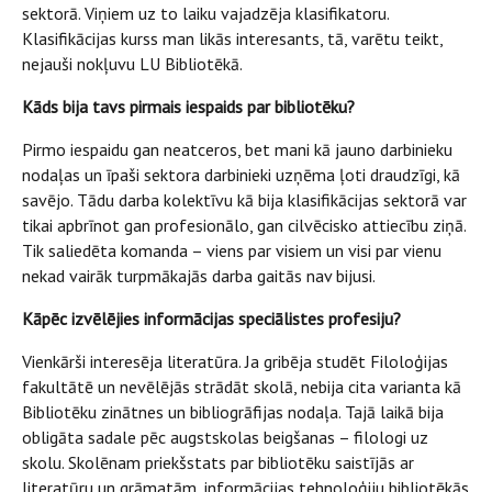
sektorā. Viņiem uz to laiku vajadzēja klasifikatoru.
Klasifikācijas kurss man likās interesants, tā, varētu teikt,
nejauši nokļuvu LU Bibliotēkā.
Kāds bija tavs pirmais iespaids par bibliotēku?
Pirmo iespaidu gan neatceros, bet mani kā jauno darbinieku
nodaļas un īpaši sektora darbinieki uzņēma ļoti draudzīgi, kā
savējo. Tādu darba kolektīvu kā bija klasifikācijas sektorā var
tikai apbrīnot gan profesionālo, gan cilvēcisko attiecību ziņā.
Tik saliedēta komanda – viens par visiem un visi par vienu
nekad vairāk turpmākajās darba gaitās nav bijusi.
Kāpēc izvēlējies informācijas speciālistes profesiju?
Vienkārši interesēja literatūra. Ja gribēja studēt Filoloģijas
fakultātē un nevēlējās strādāt skolā, nebija cita varianta kā
Bibliotēku zinātnes un bibliogrāfijas nodaļa. Tajā laikā bija
obligāta sadale pēc augstskolas beigšanas – filologi uz
skolu. Skolēnam priekšstats par bibliotēku saistījās ar
literatūru un grāmatām, informācijas tehnoloģiju bibliotēkās