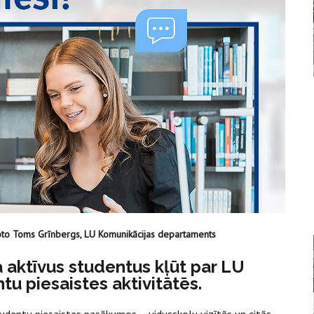
oto Toms Grīnbergs, LU Komunikācijas departaments
a aktīvus studentus kļūt par LU
u piesaistes aktivitātēs.
tudentu piesaistes pasākumos – vidusskolu vizītēs un citās