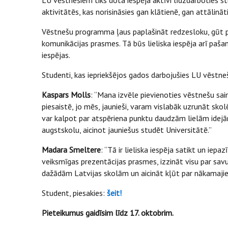
aktivitātēs, kas norisināsies gan klātienē, gan attālināti
Vēstnešu programma ļaus paplašināt redzesloku, gūt pie
komunikācijas prasmes. Tā būs lieliska iespēja arī paš
iespējas.
Studenti, kas iepriekšējos gados darbojušies LU vēst
Kaspars Molls
: “Mana izvēle pievienoties vēstnešu sa
piesaistē, jo mēs, jaunieši, varam vislabāk uzrunāt skolē
var kalpot par atspēriena punktu daudzām lielām idej
augstskolu, aicinot jauniešus studēt Universitātē.”
Madara Smeltere
: “Tā ir lieliska iespēja satikt un iep
veiksmīgas prezentācijas prasmes, izzināt visu par savu
dažādām Latvijas skolām un aicināt kļūt par nākamajie
Student, piesakies:
šeit!
Pieteikumus gaidīsim līdz 17. oktobrim.