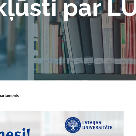
kļūsti par L
partaments