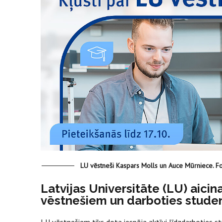
LU vēstneši Kaspars Molls un Auce Mūrniece. F
Latvijas Universitāte (LU) aicin
vēstnešiem un darboties student
LU vēstnešiem tiks dota iespēja aktīvi līdzdarboties s