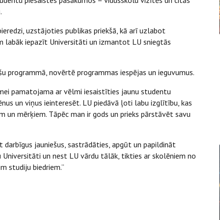
.
redzi, uzstājoties publikas priekšā, kā arī uzlabot
am labāk iepazīt Universitāti un izmantot LU sniegtās
nešu programmā, novērtē programmas iespējas un ieguvumus.
imei pamatojama ar vēlmi iesaistīties jaunu studentu
nus un viņus ieinteresēt. LU piedāvā ļoti labu izglītību, kas
ām un mērķiem. Tāpēc man ir gods un prieks pārstāvēt savu
azīt darbīgus jauniešus, sastrādāties, apgūt un papildināt
 Universitāti un nest LU vārdu tālāk, tikties ar skolēniem no
m studiju biedriem.”