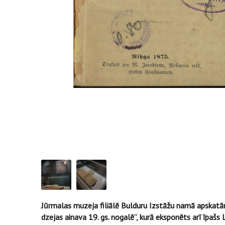
Jūrmalas muzeja filiālē Bulduru Izstāžu namā apskatā
dzejas ainava 19. gs. nogalē”, kurā eksponēts arī īpaš