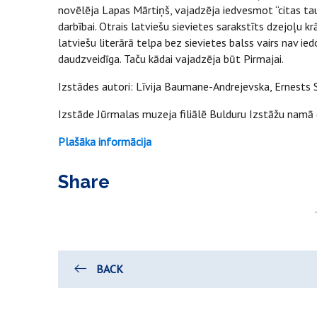
novēlēja Lapas Mārtiņš, vajadzēja iedvesmot “citas taut
darbībai. Otrais latviešu sievietes sarakstīts dzejoļu 
latviešu literārā telpa bez sievietes balss vairs nav ie
daudzveidīga. Taču kādai vajadzēja būt Pirmajai.
Izstādes autori: Līvija Baumane-Andrejevska, Ernests Svi
Izstāde Jūrmalas muzeja filiālē Bulduru Izstāžu namā (M
Plašāka informācija
Share
BACK