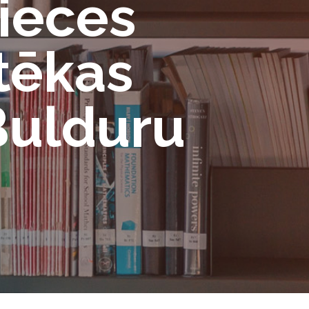
nieces
tēkas
Bulduru