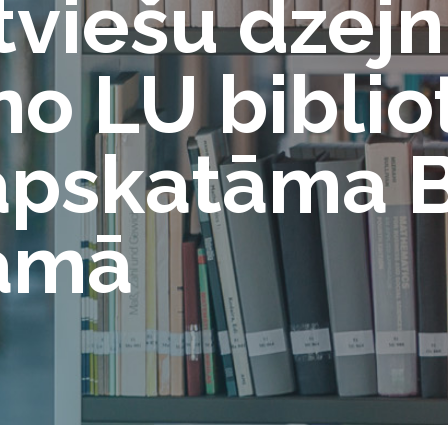
tviešu dzej
o LU biblio
apskatāma 
namā