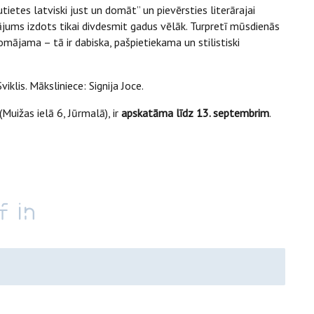
ietes latviski just un domāt” un pievērsties literārajai
krājums izdots tikai divdesmit gadus vēlāk. Turpretī mūsdienās
domājama – tā ir dabiska, pašpietiekama un stilistiski
klis. Māksliniece: Signija Joce.
uižas ielā 6, Jūrmalā), ir
apskatāma līdz 13. septembrim
.