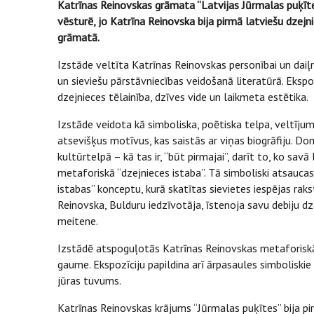
Katrīnas Reinovskas grāmata “Latvijas Jūrmalas puķīte
vēsturē, jo Katrīna Reinovska bija pirmā latviešu dzejni
grāmatā.
Izstāde veltīta Katrīnas Reinovskas personībai un daiļ
un sieviešu pārstāvniecības veidošanā literatūrā. Ekspo
dzejnieces tēlainība, dzīves vide un laikmeta estētika.
Izstāde veidota kā simboliska, poētiska telpa, veltījum
atsevišķus motīvus, kas saistās ar viņas biogrāfiju. Do
kultūrtelpā – kā tas ir, “būt pirmajai”, darīt to, ko savā
metaforiskā “dzejnieces istaba”. Tā simboliski atsauca
istabas” konceptu, kurā skatītas sievietes iespējas rakst
Reinovska, Bulduru iedzīvotāja, īstenoja savu debiju dz
meitene.
Izstādē atspoguļotās Katrīnas Reinovskas metaforiskā
gaume. Ekspozīciju papildina arī ārpasaules simboliskie 
jūras tuvums.
Katrīnas Reinovskas krājums “Jūrmalas puķītes” bija pi