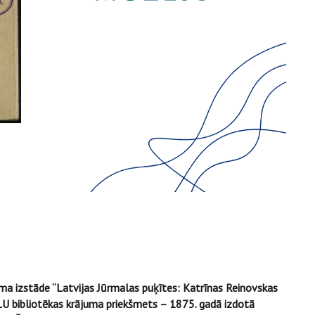
ma izstāde “Latvijas Jūrmalas puķītes: Katrīnas Reinovskas
s LU bibliotēkas krājuma priekšmets – 1875. gadā izdotā