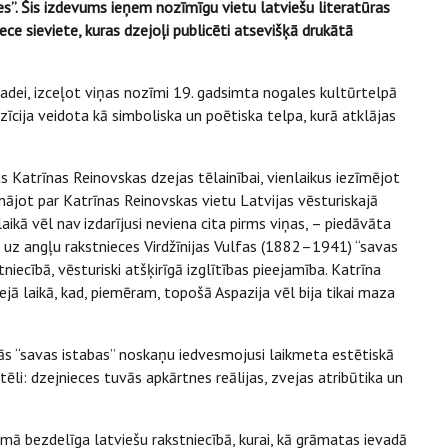
s”. Šis izdevums ieņem nozīmīgu vietu latviešu literatūras
ece sieviete, kuras dzejoļi publicēti atsevišķā drukātā
radei, izceļot viņas nozīmi 19. gadsimta nogales kultūrtelpā
zīcija veidota kā simboliska un poētiska telpa, kurā atklājas
s Katrīnas Reinovskas dzejas tēlainībai, vienlaikus iezīmējot
mājot par Katrīnas Reinovskas vietu Latvijas vēsturiskajā
 laikā vēl nav izdarījusi neviena cita pirms viņas, – piedāvāta
s uz angļu rakstnieces Virdžīnijas Vulfas (1882–1941) “savas
niecībā, vēsturiski atšķirīgā izglītības pieejamība. Katrīna
ejā laikā, kad, piemēram, topošā Aspazija vēl bija tikai maza
s “savas istabas” noskaņu iedvesmojusi laikmeta estētiskā
tēli: dzejnieces tuvās apkārtnes reālijas, zvejas atribūtika un
rmā bezdelīga latviešu rakstniecībā, kurai, kā grāmatas ievadā