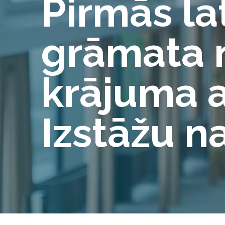
Pirmās la
grāmata n
krājuma 
Izstāžu 