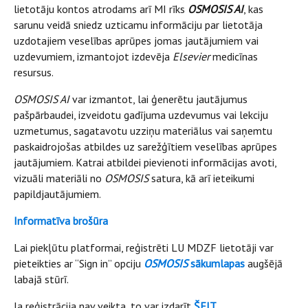
lietotāju kontos atrodams arī MI rīks
OSMOSIS AI
, kas
sarunu veidā sniedz uzticamu informāciju par lietotāja
uzdotajiem veselības aprūpes jomas jautājumiem vai
uzdevumiem, izmantojot izdevēja
Elsevier
medicīnas
resursus.
OSMOSIS AI
var izmantot, lai ģenerētu jautājumus
pašpārbaudei, izveidotu gadījuma uzdevumus vai lekciju
uzmetumus, sagatavotu uzziņu materiālus vai saņemtu
paskaidrojošas atbildes uz sarežģītiem veselības aprūpes
jautājumiem. Katrai atbildei pievienoti informācijas avoti,
vizuāli materiāli no
OSMOSIS
satura, kā arī ieteikumi
papildjautājumiem.
Informatīva brošūra
Lai piekļūtu platformai, reģistrēti LU MDZF lietotāji var
pieteikties ar “Sign in” opciju
OSMOSIS
sākumlapas
augšējā
labajā stūrī.
Ja reģistrācija nav veikta, to var izdarīt
ŠEIT
.