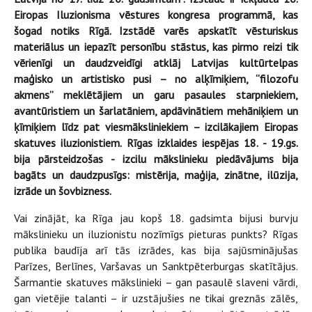
Eiropas Iluzionisma vēstures kongresa programmā, kas
šogad notiks Rīgā. Izstādē varēs apskatīt vēsturiskus
materiālus un iepazīt personību stāstus, kas pirmo reizi tik
vērienīgi un daudzveidīgi atklāj Latvijas kultūrtelpas
maģisko un artistisko pusi – no alķīmiķiem, “filozofu
akmens” meklētājiem un garu pasaules starpniekiem,
avantūristiem un šarlatāniem, apdāvinātiem mehāniķiem un
ķīmiķiem līdz pat viesmāksliniekiem – izcilākajiem Eiropas
skatuves iluzionistiem. Rīgas izklaides iespējas 18. - 19.gs.
bija pārsteidzošas - izcilu mākslinieku piedāvājums bija
bagāts un daudzpusīgs: mistērija, maģija, zinātne, ilūzija,
izrāde un šovbizness.
Vai zinājāt, ka Rīga jau kopš 18. gadsimta bijusi burvju
mākslinieku un iluzionistu nozīmīgs pieturas punkts? Rīgas
publika baudīja arī tās izrādes, kas bija sajūsminājušas
Parīzes, Berlīnes, Varšavas un Sanktpēterburgas skatītājus.
Šarmantie skatuves mākslinieki – gan pasaulē slaveni vārdi,
gan vietējie talanti – ir uzstājušies ne tikai greznās zālēs,