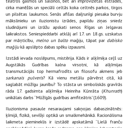
teātros galmos un salonos, bet arī improvizētās estrādēs,
cirka manēžās un speciāli celtās koka celtnēs parkos, tirgos
un pilsētas laukumos. Senās afišas daiļrunīgi piesaka burvju
mākslinieku un iluzionistu izrādes, papildu ziņas sniedz
sludinājumi un izrāžu apskati senos Rīgas un Jelgavas
laikrakstos. Seniespieddarbi atklāj arī 17. un 18.gs. uzskatus
par māņticību,
melno un balto
maģiju, tāpat par
dabisko
maģiju
kā apslēpto dabas spēku izpausmi.
Izstādi ievada noslēpums, mistērija. Kāds ir alķīmiķa ceļš uz
Augstākās Gudrības kalna virsotni, kā alķīmijas
transmutācijās top hermafrodīts un filosofu akmens jeb
sarkanais pulveris
? Kā vienu metālu pārvērst citā, kā
saglabāt mūžīgu jaunību? To stāsta un simboliskās gravīrās
rāda 17. gadsimta alķīmiķa Heinriha Kūnrāta (
Khunrath
)
unikālais darbs “Mūžīgās gudrības amfiteātris”(1609).
Iluzionisma pasaule nesaraujami sakņojas dabaszinātnēs:
ķīmijā, fizikā, sevišķi optikā un smalkmehānikā. Racionālisma
laikmeta piemineklis ir izstādē apskatāmā “Lielā franču