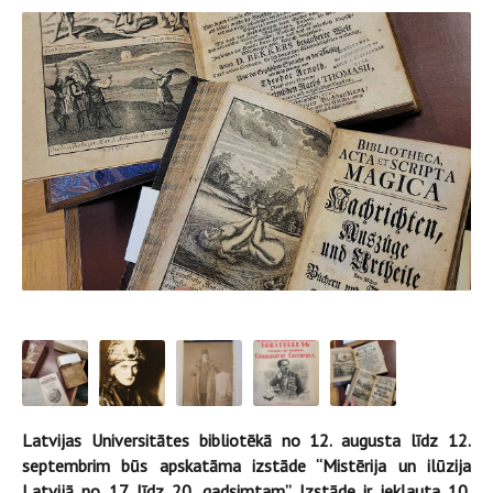
Latvijas Universitātes bibliotēkā no 12. augusta līdz 12.
septembrim būs apskatāma izstāde “Mistērija un ilūzija
Latvijā no 17. līdz 20. gadsimtam”. Izstāde ir iekļauta 10.