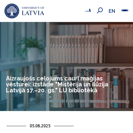
EN
Aizraujošs ceļojums cauri maģijas
vēsturei: izstāde "Mistērija un ilūzija
Latvijā 17.–20. gs." LU bibliotēkā
05.08.2025