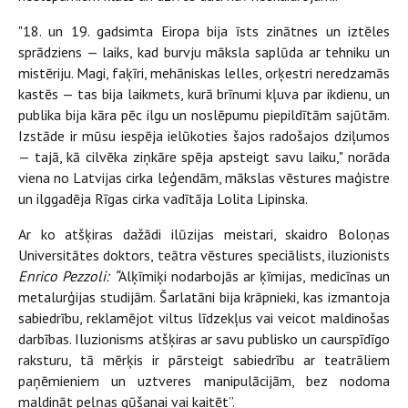
"18. un 19. gadsimta Eiropa bija īsts zinātnes un iztēles
sprādziens — laiks, kad burvju māksla saplūda ar tehniku un
mistēriju. Magi, faķīri, mehāniskas lelles, orķestri neredzamās
kastēs — tas bija laikmets, kurā brīnumi kļuva par ikdienu, un
publika bija kāra pēc ilgu un noslēpumu piepildītām sajūtām.
Izstāde ir mūsu iespēja ielūkoties šajos radošajos dziļumos
— tajā, kā cilvēka ziņkāre spēja apsteigt savu laiku," norāda
viena no Latvijas cirka leģendām, mākslas vēstures maģistre
un ilggadēja Rīgas cirka vadītāja Lolita Lipinska.
Ar ko atšķiras dažādi ilūzijas meistari, skaidro Boloņas
Universitātes doktors, teātra vēstures speciālists, iluzionists
Enrico Pezzoli: “
Alķīmiķi nodarbojās ar ķīmijas, medicīnas un
metalurģijas studijām. Šarlatāni bija krāpnieki, kas izmantoja
sabiedrību, reklamējot viltus līdzekļus vai veicot maldinošas
darbības. Iluzionisms atšķiras ar savu publisko un caurspīdīgo
raksturu, tā mērķis ir pārsteigt sabiedrību ar teatrāliem
paņēmieniem un uztveres manipulācijām, bez nodoma
maldināt peļņas gūšanai vai kaitēt”.