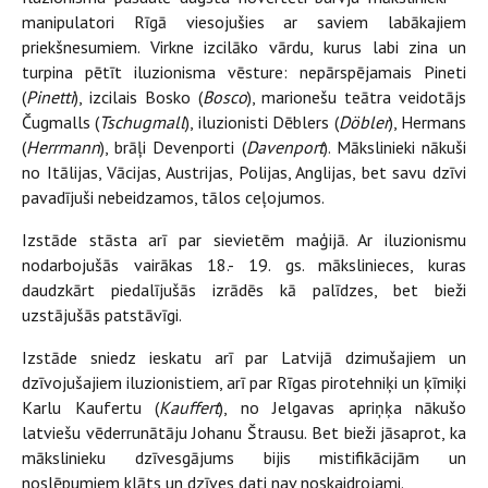
manipulatori Rīgā viesojušies ar saviem labākajiem
priekšnesumiem. Virkne izcilāko vārdu, kurus labi zina un
turpina pētīt iluzionisma vēsture: nepārspējamais Pineti
(
Pinetti
), izcilais Bosko (
Bosco
), marionešu teātra veidotājs
Čugmalls (
Tschugmall
), iluzionisti Dēblers (
Döbler
), Hermans
(
Herrmann
), brāļi Devenporti (
Davenport
). Mākslinieki nākuši
no Itālijas, Vācijas, Austrijas, Polijas, Anglijas, bet savu dzīvi
pavadījuši nebeidzamos, tālos ceļojumos.
Izstāde stāsta arī par sievietēm maģijā. Ar iluzionismu
nodarbojušās vairākas 18.- 19. gs. mākslinieces, kuras
daudzkārt piedalījušās izrādēs kā palīdzes, bet bieži
uzstājušās patstāvīgi.
Izstāde sniedz ieskatu arī par Latvijā dzimušajiem un
dzīvojušajiem iluzionistiem, arī par Rīgas pirotehniķi un ķīmiķi
Karlu Kaufertu (
Kauffert
), no Jelgavas apriņķa nākušo
latviešu vēderrunātāju Johanu Štrausu. Bet bieži jāsaprot, ka
mākslinieku dzīvesgājums bijis mistifikācijām un
noslēpumiem klāts un dzīves dati nav noskaidrojami.