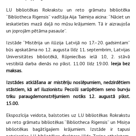
LU bibliotēkas Rokrakstu un reto grāmatu bibliotēka
“Bibliotheca Rigensis” vadītāja Aija Taimiņa aicina: “Nāciet un
ieskatieties mazā daļā no mūsu krājumiem. Tā ir aizraujoša
un joprojām pētāma pasaule”.
Izstāde “Mistērija un ilūzija Latvijā no 17.–20. gadsimtam”
būs apskatāma no 12. augusta līdz 11. septembrim, Latvijas
Universitātes bibliotēkā, Rūpniecības ielā 10, 2. stāvā
vestibilā darba dienās no plkst. 11.00 līdz 19.00.
Ieeja bez
maksas.
Izstādes atklāšana ar mistēriju noslēpumiem, nedzirdētiem
stāstiem, kā arī iluzionistu Pecolli sarūpētiem seno burvju
triku paraugdemonstrējumiem notiks 12. augustā plkst.
15.00.
Ekspozīcija veidota, balstoties uz LU bibliotēkas Rokrakstu
un reto grāmatu bibliotēkas “Bibliotheca Rigensis” un Misiņa
bibliotēkas bagātīgajiem krājumiem. Izstāde ir tapusi
pateicoties LU bibliotēkas direktora Ulda Zariņa atbalstam,