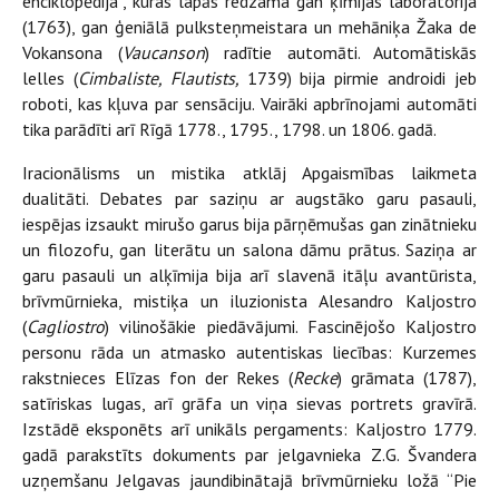
enciklopēdija”, kuras lapās redzama gan ķīmijas laboratorija
(1763), gan ģeniālā pulksteņmeistara un mehāniķa Žaka de
Vokansona (
Vaucanson
) radītie automāti. Automātiskās
lelles (
Cimbaliste, Flautists,
1739) bija pirmie androidi jeb
roboti, kas kļuva par sensāciju. Vairāki apbrīnojami automāti
tika parādīti arī Rīgā 1778., 1795., 1798. un 1806. gadā.
Iracionālisms un mistika atklāj Apgaismības laikmeta
dualitāti. Debates par saziņu ar augstāko garu pasauli,
iespējas izsaukt mirušo garus bija pārņēmušas gan zinātnieku
un filozofu, gan literātu un salona dāmu prātus. Saziņa ar
garu pasauli un alķīmija bija arī slavenā itāļu avantūrista,
brīvmūrnieka, mistiķa un iluzionista Alesandro Kaljostro
(
Cagliostro
) vilinošākie piedāvājumi. Fascinējošo Kaljostro
personu rāda un atmasko autentiskas liecības: Kurzemes
rakstnieces Elīzas fon der Rekes (
Recke
) grāmata (1787),
satīriskas lugas, arī grāfa un viņa sievas portrets gravīrā.
Izstādē eksponēts arī unikāls pergaments: Kaljostro 1779.
gadā parakstīts dokuments par jelgavnieka Z.G. Švandera
uzņemšanu Jelgavas jaundibinātajā brīvmūrnieku ložā “Pie