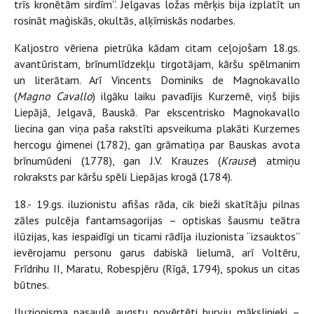
trīs kronētām sirdīm”. Jelgavas ložas mērķis bija izplatīt un
rosināt maģiskās, okultās, alķīmiskās nodarbes.
Kaljostro vēriena pietrūka kādam citam ceļojošam 18.gs.
avantūristam, brīnumlīdzekļu tirgotājam, kāršu spēlmanim
un literātam. Arī Vincents Dominiks de Magnokavallo
(
Magno Cavallo
) ilgāku laiku pavadījis Kurzemē, viņš bijis
Liepājā, Jelgavā, Bauskā. Par ekscentrisko Magnokavallo
liecina gan viņa paša rakstīti apsveikuma plakāti Kurzemes
hercogu ģimenei (1782), gan grāmatiņa par Bauskas avota
brīnumūdeni (1778), gan J.V. Krauzes (
Krause
) atmiņu
rokraksts par kāršu spēli Liepājas krogā (1784).
18.- 19.gs. iluzionistu afišas rāda, cik bieži skatītāju pilnas
zāles pulcēja fantamsagorijas – optiskas šausmu teātra
ilūzijas, kas iespaidīgi un ticami rādīja iluzionista “izsauktos”
ievērojamu personu garus dabiskā lielumā, arī Voltēru,
Frīdrihu II, Maratu, Robespjēru (Rīgā, 1794), spokus un citas
būtnes.
Iluzionisma pasaulē augstu novērtēti burvju mākslinieki –