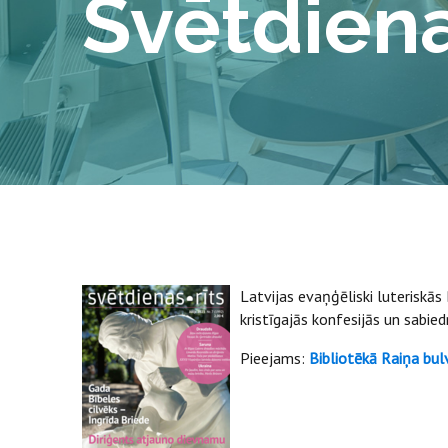
Svētdiena
Latvijas evaņģēliski luteriskās
kristīgajās konfesijās un sabie
Pieejams:
Bibliotēkā Raiņa bul