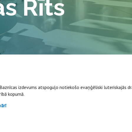
s Rīts
 Baznīcas izdevums atspoguļo notiekošo evaņģēliski luteriskajās dra
drībā kopumā.
vārī