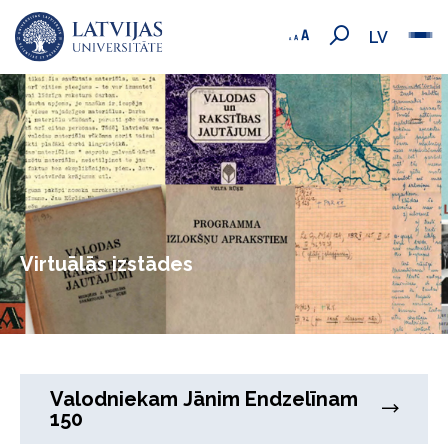
LV
Virtuālās izstādes
Valodniekam Jānim Endzelīnam
150